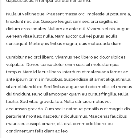
dapibus lacus, in tempor dui elementum id.
Nulla ut velit neque. Praesent massa orci, molestie ut posuere a,
tincidunt nec dui. Quisque feugiat sem sed orci sagittis, id
dictum eros sodales. Nullam ac ante elit. Vivamus et nisl augue.
Aenean vitae justo nulla. Nam auctor dui vel purus iaculis
consequat. Morbi quis finibus magna, quis malesuada diam.
Curabitur nec orci libero. Vivamus nec libero ac dolor ultrices
vulputate. Donec consectetur enim suscipit metus tempus
tempus. Nam id lacus libero. Interdum et malesuada fames ac
ante ipsum primis in faucibus. Suspendisse sit amet aliquet nulla,
sit amet blandit ex. Sed finibus augue sed odio mollis, et rhoncus
dui tincidunt. Nunc ullamcorper quam eu cursus fringilla. Nulla
facilisi. Sed vitae gravida leo. Nulla ultricies metus vel
accumsan gravida. Cum sociis natoque penatibus et magnis dis
parturient montes, nascetur ridiculus mus. Maecenas faucibus,
mauris eu suscipit ornare, elit erat commodo libero, eu
condimentum felis diam ac leo.