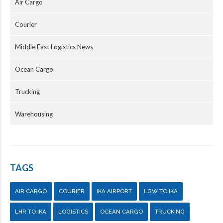
Air Cargo
Courier
Middle East Logistics News
Ocean Cargo
Trucking
Warehousing
TAGS
AIR CARGO
COURIER
IKA AIRPORT
LGW TO IKA
LHR TO IKA
LOGISTICS
OCEAN CARGO
TRUCKING