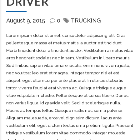
DRIVER
August 9, 2015
0
TRUCKING
Lorem ipsum dolor sit amet, consectetur adipiscing elit. Cras
pellentesque massa et metus mattis, a auctor est tincidunt.
Morbi tincidunt dolor a tincidunt auctor. Vestibulum a metus vitae
eros hendrerit sodales nec in sem. Vestibulum in libero mauris.
Sed finibus, sapien vitae ornare iaculis, enim nunc viverra justo,
nec volutpat leo erat et magna. Integer tempor nisi et est
aliquet, eget ullamcorper ante placerat. In ultricies lobortis
tortor, viverra feugiat erat viverra ac. Quisque tristique augue
vitae vulputate molestie. Pellentesque at cursus libero. Donec
non varius ligula, id gravida velit. Sed id scelerisque nulla.
Mauris ac tempus tellus. Quisque mattis nec sem a pulvinar.
Aliquam malesuada, eros vel dignissim dictum, lacus ante
vestibulum elit, eget dictum lectus urna pretium ligula. Praesent
tristique vestibulum lorem vitae commodo. Integer molestie